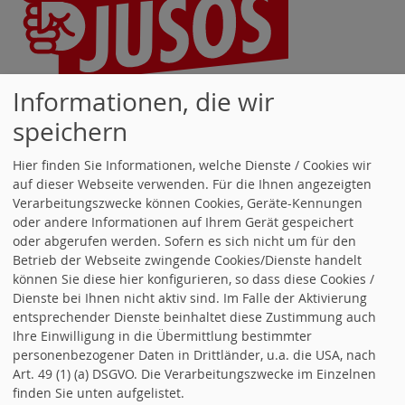
Informationen, die wir
Unsere Jusos stellen sich und ihre
speichern
Arbeit vor und freuen sich auf Ihren
Hier finden Sie Informationen, welche Dienste / Cookies wir
Besuch.
www.jusos-rems-murr.de
auf dieser Webseite verwenden. Für die Ihnen angezeigten
Verarbeitungszwecke können Cookies, Geräte-Kennungen
oder andere Informationen auf Ihrem Gerät gespeichert
TERMINKALENDER
oder abgerufen werden. Sofern es sich nicht um für den
Alle Termine öffnen
Betrieb der Webseite zwingende Cookies/Dienste handelt
.
können Sie diese hier konfigurieren, so dass diese Cookies /
Dienste bei Ihnen nicht aktiv sind. Im Falle der Aktivierung
Sommerfest
13.09.2026, 11:00 Uhr
entsprechender Dienste beinhaltet diese Zustimmung auch
Ihre Einwilligung in die Übermittlung bestimmter
- OV Berglen
personenbezogener Daten in Drittländer, u.a. die USA, nach
Art. 49 (1) (a) DSGVO. Die Verarbeitungszwecke im Einzelnen
15.09.2026, 19:00 Uhr
finden Sie unten aufgelistet.